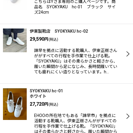
こちらはYさま専用のご購入ページです。商
並び順
:
品名 SYOKYAKU hc-01 ブラック サイ
ズ24cm
絞り込む
伊東製靴店 SYOKYAKU hc-02
29,590
円
(税込)
諫早を拠点に活動する靴職人、伊東正樹さん
ががすべての行程を手作業で仕上げる靴。
「SYOKYAKU」はその柔らかさと軽さから、
履いた瞬間から足になじみ、長時間履いてい
ても疲れにくい造りとなっています。h…
SYOKYAKU hc-01
ホワイト
27,720
円
(税込)
EHOOの所在地でもある「諫早市」を拠点に
活動する靴職人、伊東正樹さんががすべての
行程を手作業で仕上げる靴。「SYOKYAKU」
はその柔らかさと軽さから、履いた瞬間から