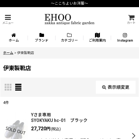
〜ここちよいお洋服〜
メニュー
カート
ホーム
ブランド
カテゴリー
ご利用案内
Instagram
ホーム
>
伊東製靴店
伊東製靴店
表示順変更
閉じる
4
件
表示数
:
Yさま専用
SYOKYAKU hc-01 ブラック
27,720
在庫あり
円
(税込)