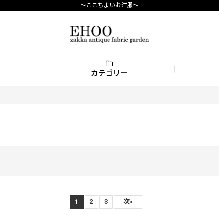
〜ここちよいお洋服〜
カテゴリー
1
2
3
次
»