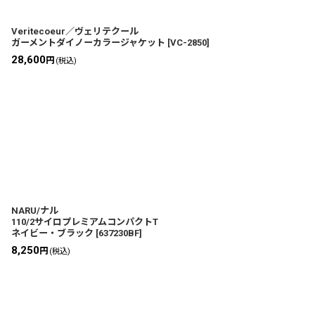
Veritecoeur／ヴェリテクール
ガーメントダイノーカラージャケット
[
VC-2850
]
28,600
円
(税込)
NARU/ナル
110/2サイロプレミアムコンパクトT
ネイビー・ブラック
[
637230BF
]
8,250
円
(税込)