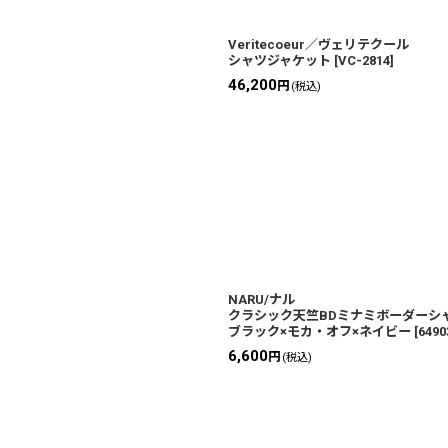
Veritecoeur／ヴェリテクール
シャツジャケット
[
VC-2814
]
46,200
円
(税込)
NARU/ナル
クラシック天竺BDミナミボーダー
ブラック×モカ・オフ×ネイビー
[
6490
6,600
円
(税込)