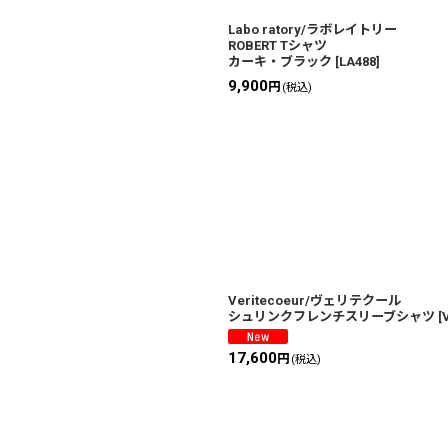
Labo ratory/ラボレイトリー
ROBERT Tシャツ
カーキ・ブラック
[
LA488
]
9,900
円
(税込)
Veritecoeur/ヴェリテクール
シュリンクフレンチスリーブシャツ
[
17,600
円
(税込)