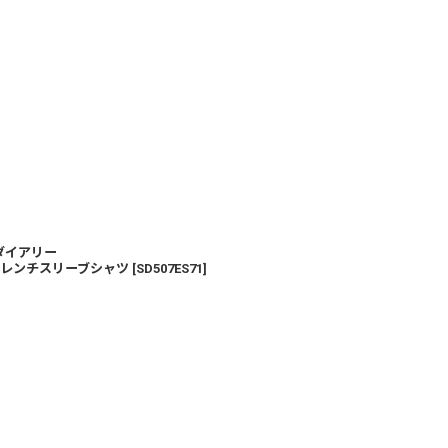
ンドダイアリー
フレンチスリーブシャツ
[
SD507ES71
]