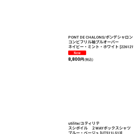
PONT DE CHALONS/ポンデシャロ
コンビフリル袖プルオーバー
ネイビー・ミント・ホワイト
[
226121
8,800
円
(税込)
utilite/ユティリテ
スシボイル ２WAYボックスシャ
ブルー・ベージュ
[
UT511LS13
]