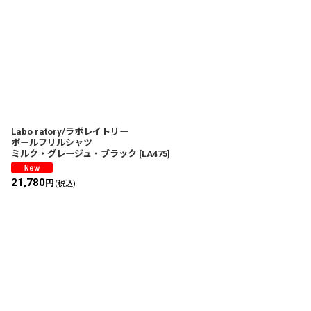
在庫あり
並び順
:
Labo ratory/ラボレイトリー
ポールフリルシャツ
ミルク・グレージュ・ブラック
[
LA475
]
21,780
円
(税込)