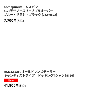
homspun/ホームスパン
40/2天竺ノースリーブプルオーバー
ブルー・サラシ・ブラック
[
262-6572
]
7,700
円
(税込)
R&D.M.Co-/オールドマンズテーラー
キャンディストライプ ドッキングTシャツ
[
8166
]
41,800
円
(税込)