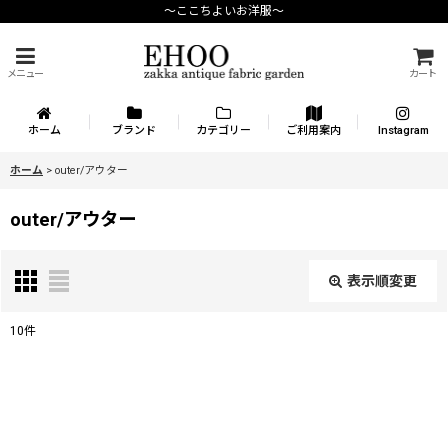
〜ここちよいお洋服〜
メニュー
カート
ホーム
ブランド
カテゴリー
ご利用案内
Instagram
ホーム
>
outer/アウター
outer/アウター
表示順変更
閉じる
10
件
表示数
:
在庫あり