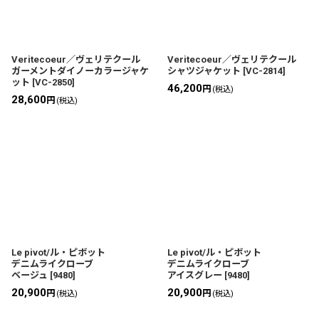
並び順
:
絞り込む
Veritecoeur／ヴェリテクール
Veritecoeur／ヴェリテクール
ガーメントダイノーカラージャケ
シャツジャケット
[
VC-2814
]
ット
[
VC-2850
]
46,200
円
(税込)
28,600
円
(税込)
Le pivot/ル・ピボット
Le pivot/ル・ピボット
デニムライクローブ
デニムライクローブ
ベージュ
[
9480
]
アイスグレー
[
9480
]
20,900
20,900
円
円
(税込)
(税込)