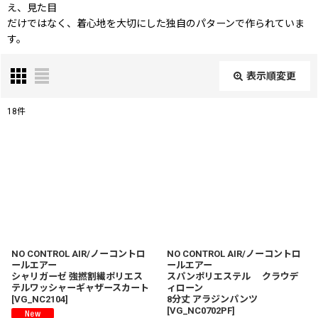
え、見た目
だけではなく、着心地を大切にした独自のパターンで作られていま
す。
表示順変更
閉じる
18
件
表示数
:
在庫あり
並び順
:
絞り込む
NO CONTROL AIR/ノーコントロ
NO CONTROL AIR/ノーコントロ
ールエアー
ールエアー
シャリガーゼ 強撚割繊ポリエス
スパンポリエステル クラウデ
テルワッシャーギャザースカート
ィローン
[
VG_NC2104
]
8分丈 アラジンパンツ
[
VG_NC0702PF
]