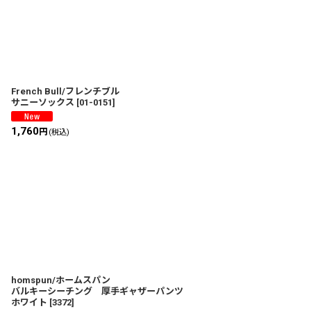
在庫あり
並び順
:
French Bull/フレンチブル
サニーソックス
[
01-0151
]
1,760
円
(税込)
homspun/ホームスパン
バルキーシーチング 厚手ギャザーパンツ
ホワイト
[
3372
]