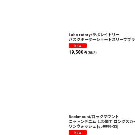
Labo ratory/ラボレイトリー
バスクボーダーショートスリーブブラ
19,580
円
(税込)
Rockmount/ロックマウント
コットンデニム しわ加工 ロングス
ワンウォッシュ
[
sp9999-33
]