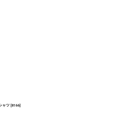
ー
ー
シャツ
[
8166
]