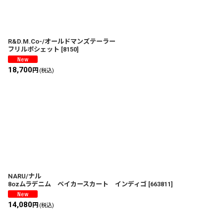
R&D.M.Co-/オールドマンズテーラー
フリルポシェット
[
8150
]
18,700
円
(税込)
NARU/ナル
8ozムラデニム ベイカースカート インディゴ
[
663811
]
14,080
円
(税込)