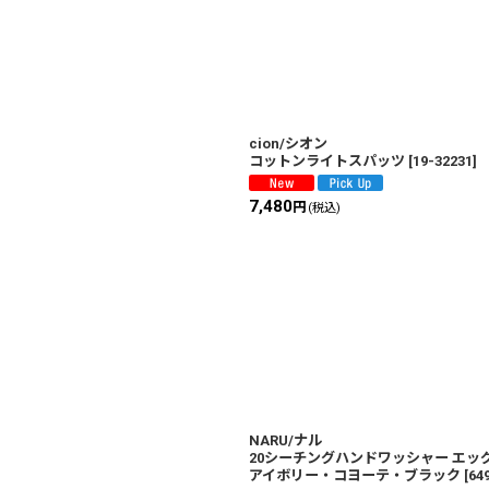
絞り込む
cion/シオン
コットンライトスパッツ
[
19-32231
]
7,480
円
(税込)
NARU/ナル
20シーチングハンドワッシャー エ
アイボリー・コヨーテ・ブラック
[
64