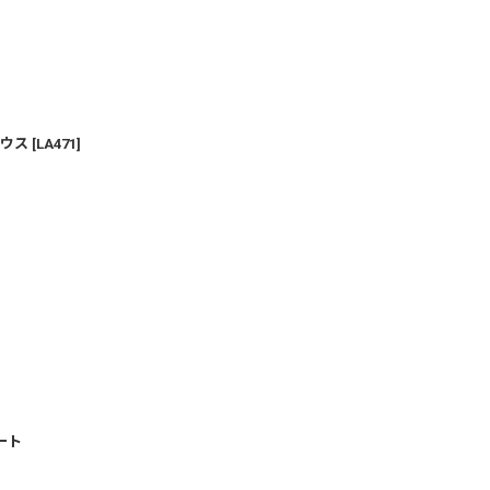
ウス
[
LA471
]
カート