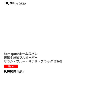
18,700
円
(税込)
homspun/ホームスパン
天竺６分袖プルオーバー
サラシ・ブルー・キナリ・ブラック
[
6366
]
9,900
円
(税込)