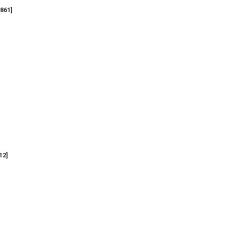
861
]
ン
12
]