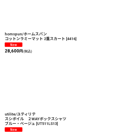
homspun/ホームスパン
コットンラミーマット 2重スカート
[
4416
]
28,600
円
(税込)
utilite/ユティリテ
スシボイル ２WAYボックスシャツ
ブルー・ベージュ
[
UT511LS13
]