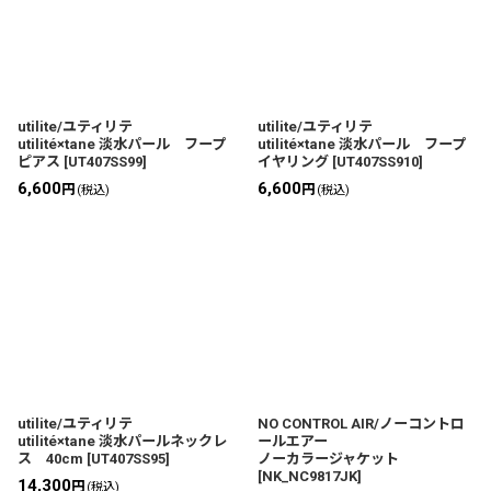
並び順
:
絞り込む
utilite/ユティリテ
utilite/ユティリテ
utilité×tane 淡水パール フープ
utilité×tane 淡水パール フープ
ピアス
[
UT407SS99
]
イヤリング
[
UT407SS910
]
6,600
6,600
円
円
(税込)
(税込)
utilite/ユティリテ
NO CONTROL AIR/ノーコントロ
utilité×tane 淡水パールネックレ
ールエアー
ス 40cm
[
UT407SS95
]
ノーカラージャケット
[
NK_NC9817JK
]
14,300
円
(税込)