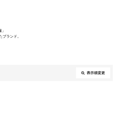
服」
したブランド。
表示順変更
閉じる