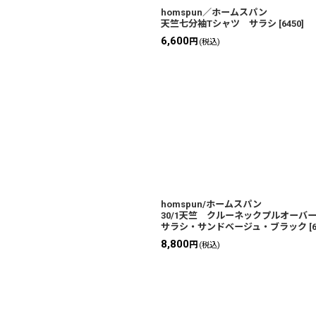
homspun／ホームスパン
天竺七分袖Tシャツ サラシ
[
6450
]
6,600
円
(税込)
homspun/ホームスパン
30/1天竺 クルーネックプルオー
サラシ・サンドベージュ・ブラック
[
8,800
円
(税込)