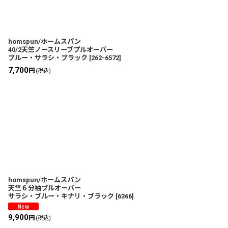
並び順
:
homspun/ホームスパン
40/2天竺ノースリーブプルオーバー
ブルー・サラシ・ブラック
[
262-6572
]
7,700
円
(税込)
homspun/ホームスパン
天竺６分袖プルオーバー
サラシ・ブルー・キナリ・ブラック
[
6366
]
9,900
円
(税込)