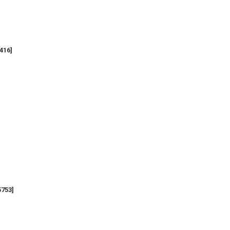
416
]
5753
]