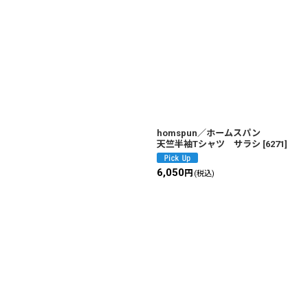
homspun／ホームスパン
天竺半袖Tシャツ サラシ
[
6271
]
6,050
円
(税込)