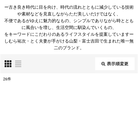
ー古き良き時代に目を向け、時代の流れとともに減少している技術
や素材などを見直しながらただ美しいだけではなく、
不便であるがゆえに魅力的なもの、シンプルでありながら時ととも
に風合いを増し、生活空間に馴染んでいくもの、
をキーワードにこだわりのあるライフスタイルを提案していますー
しむら祐次・とく夫妻が手がける山梨・富士吉田で生まれた唯一無
二のブランド。
表示順変更
閉じる
26
件
表示数
:
在庫あり
並び順
: