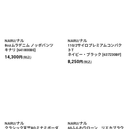
NARU/ナル
NARU/ナル
8ozムラデニム ノッポパンツ
110/2サイロプレミアムコンパク
キナリ
[
641800BE
]
トT
ネイビー・ブラック
[
637230BF
]
14,300
円
(税込)
8,250
円
(税込)
NARU/ナル
NARU/ナル
クラシック天竺BDミナミボーダ
60ふんわりローン リエカブラウ