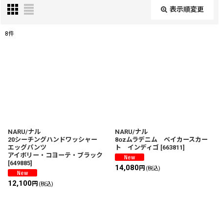
表示順変更
閉じる
8
件
表示数
:
在庫あり
並び順
:
絞り込む
NARU/ナル
NARU/ナル
20シーチングハンドワッシャー
8ozムラデニム ベイカースカー
エッグパンツ
ト インディゴ
[
663811
]
アイボリー・コヨーテ・ブラック
[
649885
]
14,080
円
(税込)
12,100
円
(税込)