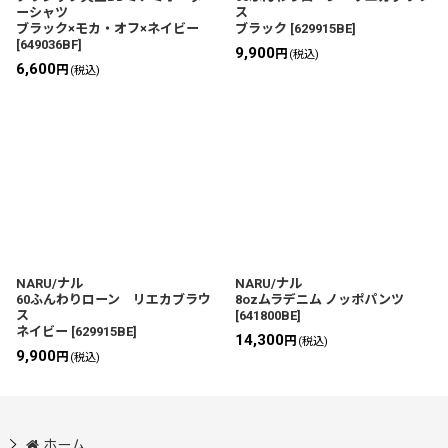
ーシャツ
ス
ブラック×モカ・オフ×ネイビー
ブラック
[
629915BE
]
[
649036BF
]
9,900
円
(税込)
6,600
円
(税込)
NARU/ナル
NARU/ナル
60ふんわりローン リエカブラウ
8ozムラデニム ノッポパンツ
ス
[
641800BE
]
ネイビー
[
629915BE
]
14,300
円
(税込)
9,900
円
(税込)
ホーム